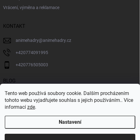
Vrácení, výměna a reklamace
KONTAKT
animehadry
@
animehadry.cz
+420774091995
+420776505003
BLOG
Tento web používá soubory cookie. Dalším procházením
BLOG
tohoto webu vyjadřujete souhlas s jejich používáním.. Více
informací
zde
.
Nastavení
Copyright 2026
ANIMEHADRY.CZ
. Všechna práva vyhrazena.
Vytvořil Shoptet