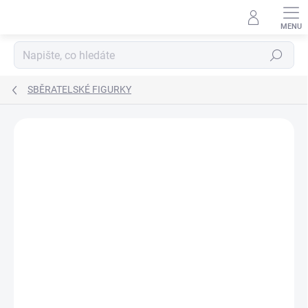
Přejít
na
obsah
Hledat
SBĚRATELSKÉ FIGURKY