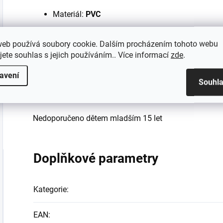
Materiál:
PVC
Velikost:
11
cm
web používá soubory cookie. Dalším procházením tohoto webu
Oficiálně licencovaný produkt
jete souhlas s jejich používáním.. Více informací
zde
.
Výrobce:
SEGA GOODS
avení
Souhl
Nejedná se o hračku ale sběratelský předmět!
Nedoporučeno dětem mladším 15 let
Doplňkové parametry
Kategorie
:
EAN
: