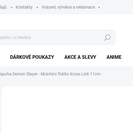
dajů
Kontakty
Vrácení, výměna a reklamace
Hledat
DÁRKOVÉ POUKAZY
AKCE A SLEVY
ANIME
figurka Demon Slayer - Muichiro Tokito Xross Link 11cm
6
Měr
VY
cena
DETA