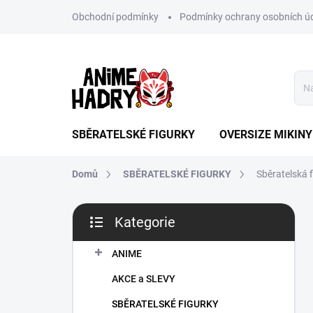
Přejít
Obchodní podmínky
Podmínky ochrany osobních ú
na
obsah
SBĚRATELSKÉ FIGURKY
OVERSIZE MIKINY
Domů
SBĚRATELSKÉ FIGURKY
Sběratelská 
P
Kategorie
o
Přeskočit
s
kategorie
t
ANIME
r
AKCE a SLEVY
a
n
SBĚRATELSKÉ FIGURKY