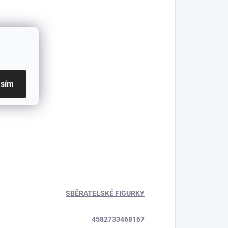
asím
SBĚRATELSKÉ FIGURKY
4582733468167