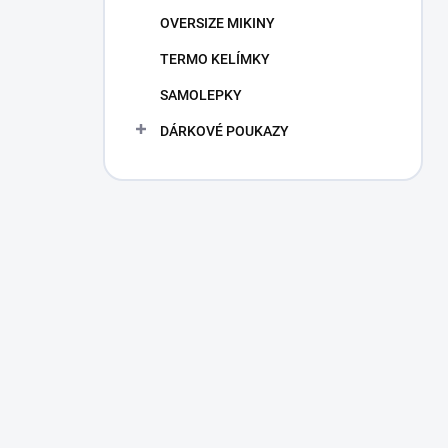
n
OVERSIZE MIKINY
í
p
TERMO KELÍMKY
a
n
SAMOLEPKY
e
DÁRKOVÉ POUKAZY
l