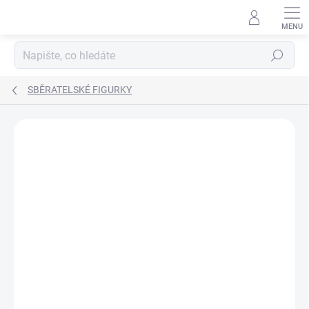
Přejít
na
obsah
Hledat
SBĚRATELSKÉ FIGURKY