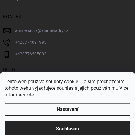
KONTAKT
animehadry
@
animehadry.cz
+420774091995
+420776505003
BLOG
Tento web používá soubory cookie. Dalším procházením
BLOG
tohoto webu vyjadřujete souhlas s jejich používáním.. Více
informací
zde
.
Nastavení
Copyright 2026
ANIMEHADRY.CZ
. Všechna práva vyhrazena.
Vytvořil Shoptet
Souhlasím