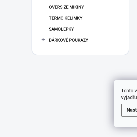
n
OVERSIZE MIKINY
í
p
TERMO KELÍMKY
a
n
SAMOLEPKY
e
DÁRKOVÉ POUKAZY
l
Tento 
vyjadřu
Nast