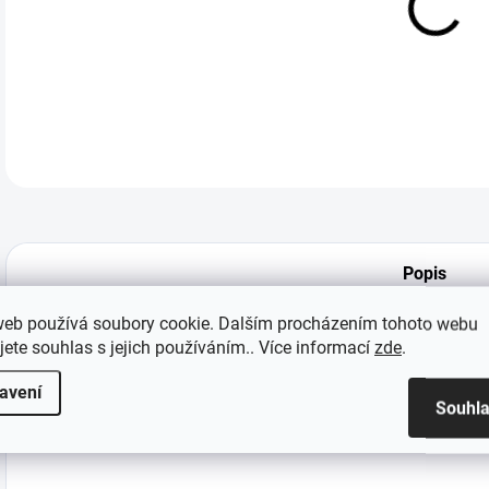
DETA
Popis
web používá soubory cookie. Dalším procházením tohoto webu
jete souhlas s jejich používáním.. Více informací
zde
.
Kvalitní voděodolná PET samolepka
avení
Souhl
Velikost do 8cm