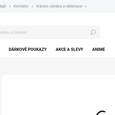
dajů
Kontakty
Vrácení, výměna a reklamace
Hledat
DÁRKOVÉ POUKAZY
AKCE A SLEVY
ANIME
25
Měr
SK
cena