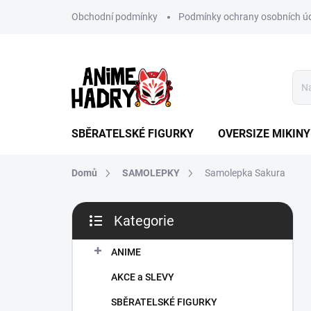
Přejít
Obchodní podmínky
Podmínky ochrany osobních ú
na
obsah
SBĚRATELSKÉ FIGURKY
OVERSIZE MIKINY
Domů
SAMOLEPKY
Samolepka Sakura
P
Kategorie
o
Přeskočit
s
kategorie
t
ANIME
r
AKCE a SLEVY
a
n
SBĚRATELSKÉ FIGURKY