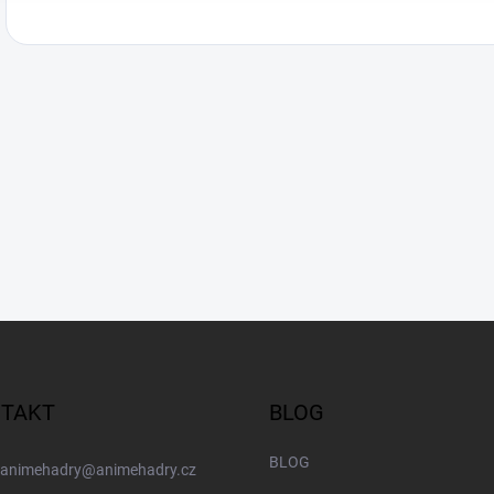
TAKT
BLOG
BLOG
animehadry
@
animehadry.cz