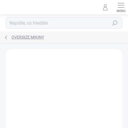
Přejít
na
obsah
Hledat
OVERSIZE MIKINY