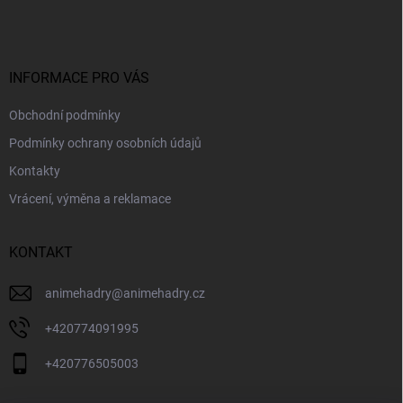
p
a
t
í
INFORMACE PRO VÁS
Obchodní podmínky
Podmínky ochrany osobních údajů
Kontakty
Vrácení, výměna a reklamace
KONTAKT
animehadry
@
animehadry.cz
+420774091995
+420776505003