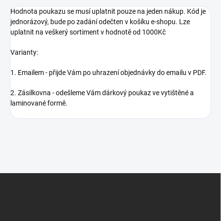
Hodnota poukazu se musí uplatnit pouze na jeden nákup. Kód je
jednorázový, bude po zadání odečten v košíku e-shopu. Lze
uplatnit na veškerý sortiment v hodnotě od 1000Kč
Varianty:
1. Emailem - přijde Vám po uhrazení objednávky do emailu v PDF.
2. Zásilkovna - odešleme Vám dárkový poukaz ve vytištěné a
laminované formě.
Z
á
p
a