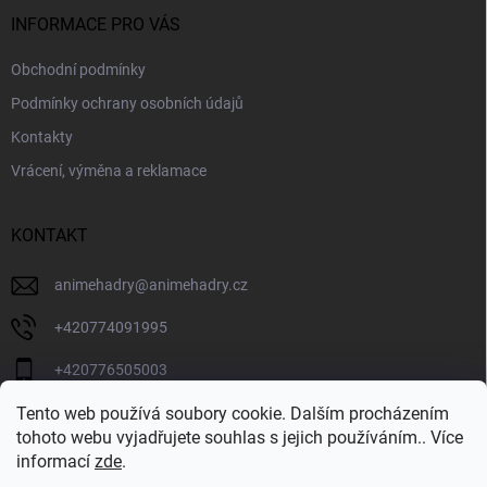
t
í
INFORMACE PRO VÁS
Obchodní podmínky
Podmínky ochrany osobních údajů
Kontakty
Vrácení, výměna a reklamace
KONTAKT
animehadry
@
animehadry.cz
+420774091995
+420776505003
Tento web používá soubory cookie. Dalším procházením
BLOG
tohoto webu vyjadřujete souhlas s jejich používáním.. Více
informací
zde
.
BLOG